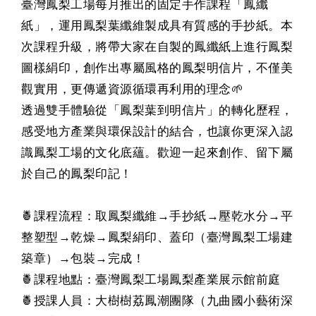
臺灣鳳梨工場每月推出的固定手作課程「鳳纖
紙」，運用鳳梨葉纖維製成具有質感的手抄紙。本
次課程升級，將帶大家在自製的鳳纖紙上進行鳳梨
圖樣絹印，創作出專屬風格的鳳梨明信片，不僅美
觀實用，更傳遞資源循環再利用的理念🌱
透過雙手體驗從「鳳梨葉到明信片」的轉化歷程，
感受地方產業與環保設計的結合，也讓你更深入認
識鳳梨工場的文化底蘊。歡迎一起來創作、留下屬
於自己的鳳梨印記！
🍍課程流程：取鳳梨纖維→手抄紙→壓乾水分→平
整塑型→乾燥→鳳梨絹印、蓋印（臺灣鳳梨工場建
築章）→包裝→完成！
🍍課程地點：臺灣鳳梨工場鳳梨產業展示館前庭
🍍授課人員：大樹樹荔鳳潮團隊（九曲國小藝術深